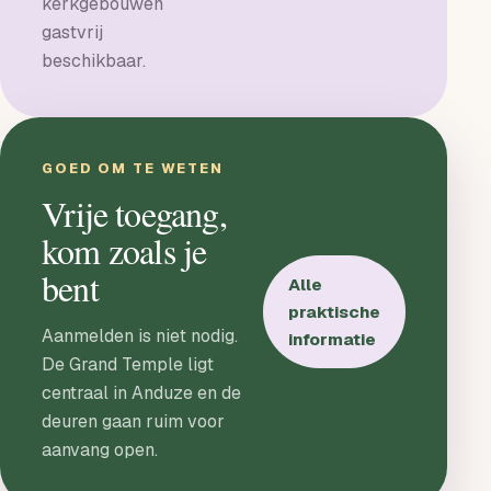
kerkgebouwen
gastvrij
beschikbaar.
GOED OM TE WETEN
Vrije toegang,
kom zoals je
bent
Alle
praktische
Aanmelden is niet nodig.
informatie
De Grand Temple ligt
centraal in Anduze en de
deuren gaan ruim voor
aanvang open.