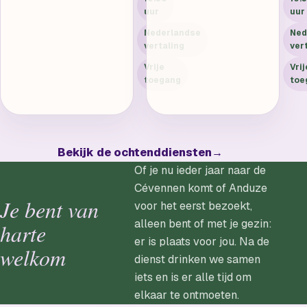
uur
uur
Nederlandse
Ned
vertaling
ver
Vrije
Vrij
toegang
toe
Bekijk de ochtenddiensten
→
Of je nu ieder jaar naar de
Cévennen komt of Anduze
Je bent van
voor het eerst bezoekt,
alleen bent of met je gezin:
harte
er is plaats voor jou. Na de
welkom
dienst drinken we samen
iets en is er alle tijd om
elkaar te ontmoeten.