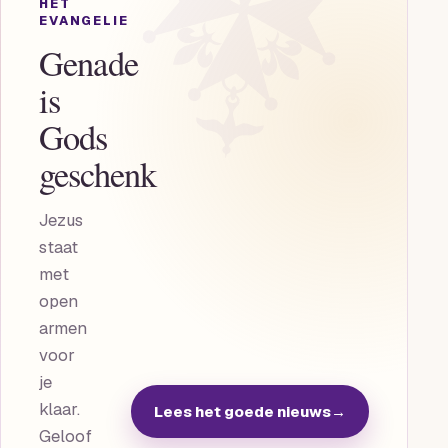
HET
EVANGELIE
Genade
is
Gods
geschenk
Jezus
staat
met
open
armen
voor
je
klaar.
Lees het goede nieuws
→
Geloof