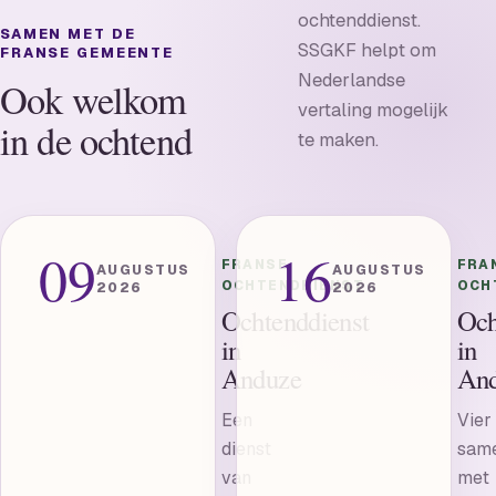
ochtenddienst.
SAMEN MET DE
SSGKF helpt om
FRANSE GEMEENTE
Nederlandse
Ook welkom
vertaling mogelijk
in de ochtend
te maken.
09
16
FRANSE
FRA
AUGUSTUS
AUGUSTUS
OCHTENDDIENST
OCH
2026
2026
Ochtenddienst
Och
in
in
Anduze
An
Een
Vier
dienst
sam
van
met