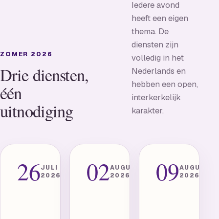
Iedere avond
heeft een eigen
thema. De
diensten zijn
ZOMER 2026
volledig in het
Drie diensten,
Nederlands en
hebben een open,
één
interkerkelijk
uitnodiging
karakter.
26
02
09
NEDERLANDSTALIGE
NEDERLANDST
JULI
AUGUSTUS
AUGUSTU
AVONDDIENST
AVONDDIENST
2026
2026
2026
De
Voor
liefdevolle
een
Vader
tijd