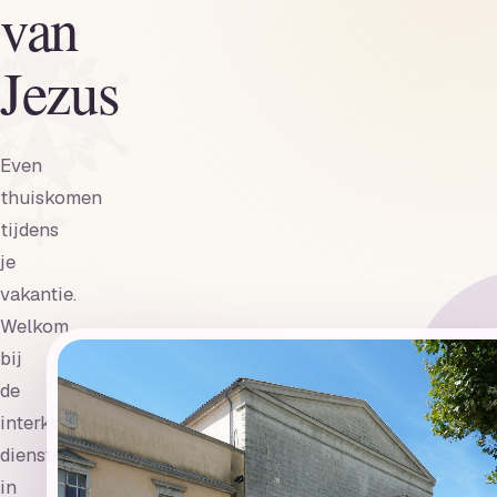
van
Jezus
Even
thuiskomen
tijdens
je
vakantie.
Welkom
bij
de
interkerkelijke
diensten
in