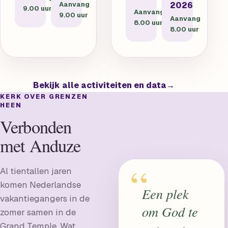
Aanvang
2026
9.00 uur
Aanvang
9.00 uur
Aanvang
8.00 uur
8.00 uur
Bekijk alle activiteiten en data
→
KERK OVER GRENZEN
HEEN
Verbonden
met Anduze
“
Al tientallen jaren
komen Nederlandse
Een plek
vakantiegangers in de
om God te
zomer samen in de
Grand Temple. Wat