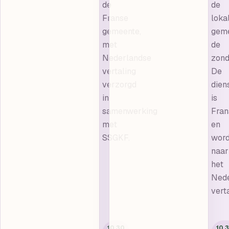
de
de
Franse
loka
gemeente,
gem
met
de
Nederlandse
zond
vertaling
De
verzorgd
dien
in
is
samenwerking
Fran
met
en
SSGKF.
word
naar
het
Nede
vert
10.30
10.