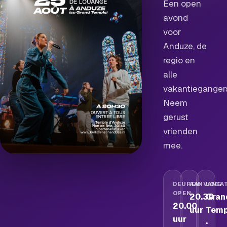
Een open
avond
voor
Anduze, de
regio en
alle
vakantieganger
Neem
gerust
vrienden
mee.
DEUREN
AANVANG
LOCAT
OPEN
20.30
Gran
20.00
uur
Temp
uur
·