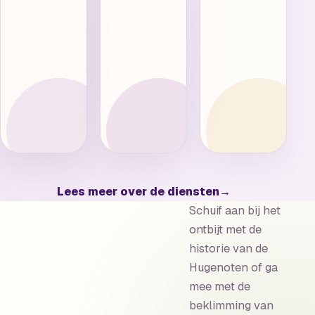
Vrije
toegang
19.00
uur
Nederlands
Vrije
toegang
Lees meer over de diensten
→
Schuif aan bij het
ontbijt met de
historie van de
Hugenoten of ga
mee met de
beklimming van