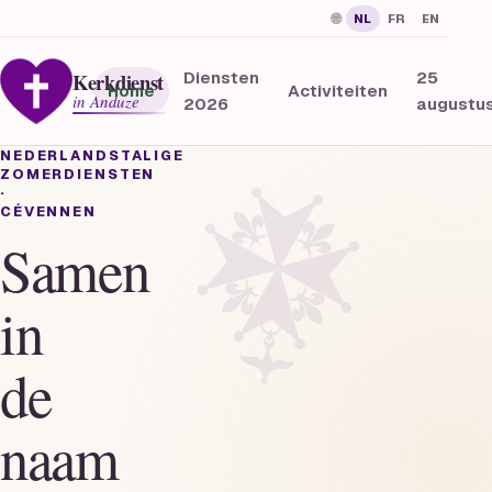
🌐
NL
FR
EN
Kerkdienst
Diensten
25
Home
Activiteiten
in Anduze
2026
augustu
NEDERLANDSTALIGE
ZOMERDIENSTEN
·
CÉVENNEN
Samen
in
de
naam