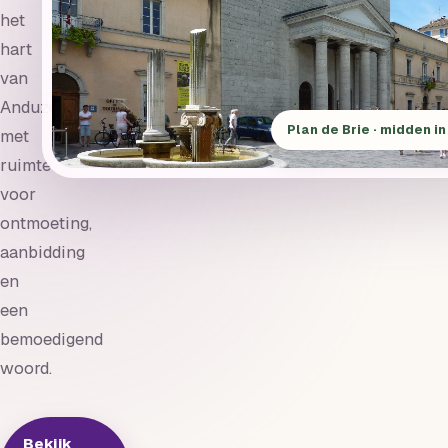
het
hart
van
Anduze,
Plan de Brie · midden i
met
ruimte
voor
ontmoeting,
aanbidding
en
een
bemoedigend
woord.
Bekijk