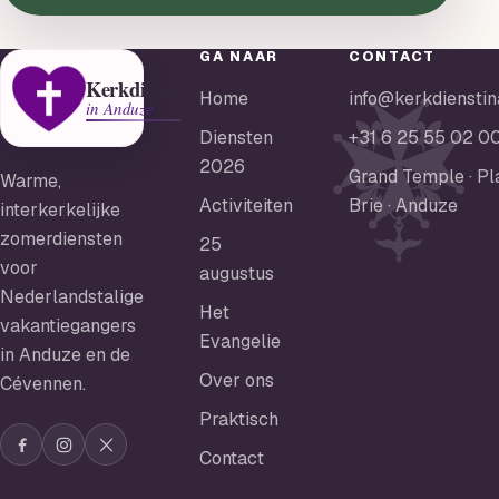
GA NAAR
CONTACT
Kerkdienst
Home
info@kerkdienstin
in Anduze
Diensten
+31 6 25 55 02 0
2026
Grand Temple · Pl
Warme,
Activiteiten
Brie · Anduze
interkerkelijke
zomerdiensten
25
voor
augustus
Nederlandstalige
Het
vakantiegangers
Evangelie
in Anduze en de
Over ons
Cévennen.
Praktisch
Contact